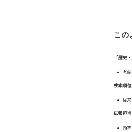
この
「歴史・
老舗
検索順位
従来
広報担当
効率