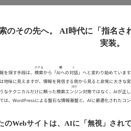
索のその先へ。
AI時代に「指名さ
実装。
ググる
聞く
報を探す手段は、
検索
から「
AIへの対話
」へと変わり始めています
は地味に見えますが、情報を発信する側から見ると非常に大きな変
SEO
うなテクニカルだけに頼った
検索エンジン対策
ではなく、AIが正
では、WordPressによる盤石な情報基盤と、AIに最適化された
たのWebサイトは、AIに「無視」され