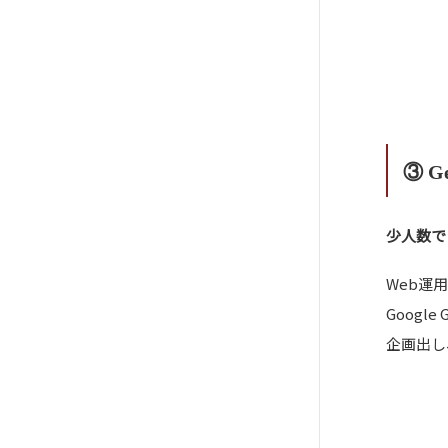
③ G
少人数で
Web運
Goog
企画出し