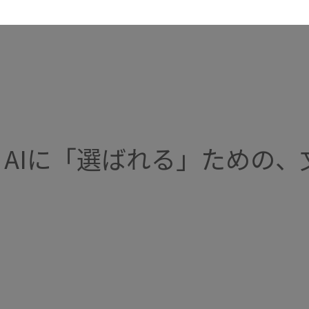
1.1.
あなたのWebサイトは、AIに「無視」されていませんか？
1.2.
ことほむのWeb戦略
1.2.1.
① Context Web Design（WordPress構築）
1.2.2.
② AIへの最適化
AIに「選ばれる」ための、
1.2.3.
③ Gemini Workflows（運用効率化）
1.3.
このような企業様に最適です
2.
コラボレート・サービス
3.
関連記事