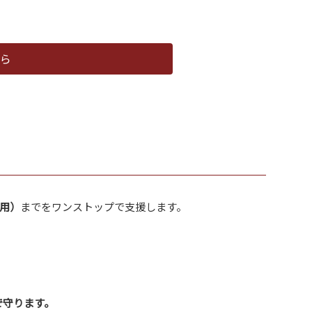
ら
活用）
までをワンストップで支援します。
で守ります。