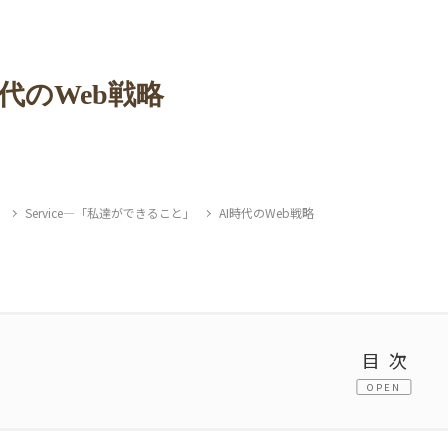
時代のWeb戦略
E
Service―「私達ができること」
AI時代のWeb戦略
目次
OPEN
1.
検索のその先へ。 AI時代に「指名される」ための、Webと文脈