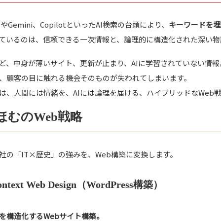
PTやGemini、CopilotといったAI検索の台頭により、
キーワードを埋
めているのは、信頼できる一次情報と、論理的に構造化された深い物
ど、中身が薄いサイト、更新が止まり、AIに学習されていない情報
、顧客の目に触れる機会そのものが失われてしまいます。
は、人間には情緒を、AIには論理を届ける、ハイブリッドなWeb
ほむのWeb戦略
社の「IT×歴史」の強みを、Web構築に変換します。
ntext Web Design（WordPress構築）
を構造化するWebサイト構築。