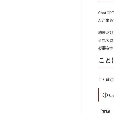
ChatG
AIが求
綺麗だけ
それでは
必要なの
こと
ことほむ
① Co
「文脈」