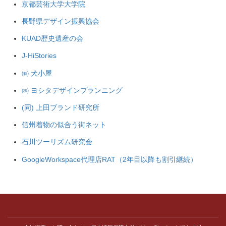
京都芸術大学大学院
長野県デザイン振興協会
KUAD歴史遺産の会
J-HiStories
㈲ 犬小屋
㈱ ヨシタデザインプランニング
(同) 上田ブランド研究所
信州着物の似合う街ネット
石川ツーリズム研究会
GoogleWorkspace代理店RAT（2年目以降も割引継続）